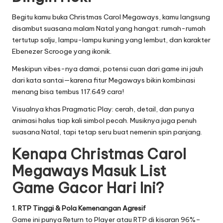
Begitu kamu buka Christmas Carol Megaways, kamu langsung
disambut suasana malam Natal yang hangat: rumah-rumah
tertutup salju, lampu-lampu kuning yang lembut, dan karakter
Ebenezer Scrooge yang ikonik.
Meskipun vibes-nya damai, potensi cuan dari game ini jauh
dari kata santai—karena fitur Megaways bikin kombinasi
menang bisa tembus 117.649 cara!
Visualnya khas Pragmatic Play: cerah, detail, dan punya
animasi halus tiap kali simbol pecah. Musiknya juga penuh
suasana Natal, tapi tetap seru buat nemenin spin panjang.
Kenapa Christmas Carol
Megaways Masuk List
Game Gacor Hari Ini?
1. RTP Tinggi & Pola Kemenangan Agresif
Game ini punya
Return to Player
atau RTP di kisaran 96%–