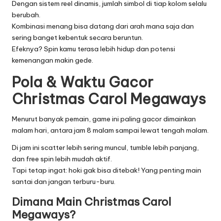
Dengan sistem reel dinamis, jumlah simbol di tiap kolom selalu
berubah.
Kombinasi menang bisa datang dari arah mana saja dan
sering banget kebentuk secara beruntun.
Efeknya? Spin kamu terasa lebih hidup dan potensi
kemenangan makin gede.
Pola & Waktu Gacor
Christmas Carol Megaways
Menurut banyak pemain, game ini paling gacor dimainkan
malam hari, antara jam 8 malam sampai lewat tengah malam.
Di jam ini scatter lebih sering muncul, tumble lebih panjang,
dan free spin lebih mudah aktif.
Tapi tetap ingat: hoki gak bisa ditebak! Yang penting main
santai dan jangan terburu-buru.
Dimana Main Christmas Carol
Megaways?